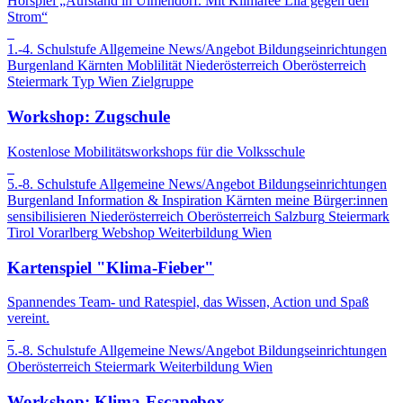
Hörspiel „Aufstand in Ulmendorf. Mit Klimafee Lila gegen den
Strom“
1.-4. Schulstufe
Allgemeine News/Angebot
Bildungseinrichtungen
Burgenland
Kärnten
Moblilität
Niederösterreich
Oberösterreich
Steiermark
Typ
Wien
Zielgruppe
Workshop: Zugschule
Kostenlose Mobilitätsworkshops für die Volksschule
5.-8. Schulstufe
Allgemeine News/Angebot
Bildungseinrichtungen
Burgenland
Information & Inspiration
Kärnten
meine Bürger:innen
sensibilisieren
Niederösterreich
Oberösterreich
Salzburg
Steiermark
Tirol
Vorarlberg
Webshop
Weiterbildung
Wien
Kartenspiel "Klima-Fieber"
Spannendes Team- und Ratespiel, das Wissen, Action und Spaß
vereint.
5.-8. Schulstufe
Allgemeine News/Angebot
Bildungseinrichtungen
Oberösterreich
Steiermark
Weiterbildung
Wien
Workshop: Klima-Escapebox