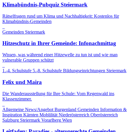
Klimabündnis-Pubquiz Steiermark
Rätselfragen rund um Klima und Nachhaltigkeit: Kostenlos für
Klimabündnis-Gemeinden
Gemeinden
Steiermark
Hitzeschutz in Ihrer Gemeinde: Infonachmittag
Wissen, was während einer Hitzewelle zu tun ist und wie man
vulnerable Gruppen schützt
1.-4. Schulstufe
5.-8. Schulstufe
Bildungseinrichtungen
Steiermark
Felix und Maira
Die Wanderausstellung für Ihre Schule: Vom Regenwald ins
Klassenzimmer.
Allgemeine News/Angebot
Burgenland
Gemeinden
Information &
Inspiration
Kärnten
Moblilität
Niederösterreich
Oberösterreich
Salzburg
Steiermark
Vorarlberg
Wien
Leitfaden: Paradies - altersgerechte Gemeinden