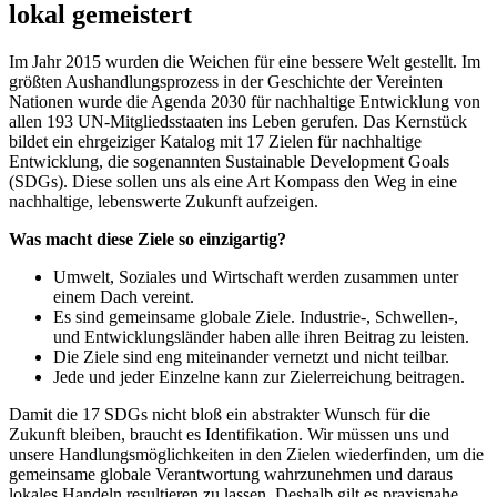
lokal gemeistert
Im Jahr 2015 wurden die Weichen für eine bessere Welt gestellt. Im
größten Aushandlungsprozess in der Geschichte der Vereinten
Nationen wurde die Agenda 2030 für nachhaltige Entwicklung von
allen 193 UN-Mitgliedsstaaten ins Leben gerufen. Das Kernstück
bildet ein ehrgeiziger Katalog mit 17 Zielen für nachhaltige
Entwicklung, die sogenannten Sustainable Development Goals
(SDGs). Diese sollen uns als eine Art Kompass den Weg in eine
nachhaltige, lebenswerte Zukunft aufzeigen.
Was macht diese Ziele so einzigartig?
Umwelt, Soziales und Wirtschaft werden zusammen unter
einem Dach vereint.
Es sind gemeinsame globale Ziele. Industrie-, Schwellen-,
und Entwicklungsländer haben alle ihren Beitrag zu leisten.
Die Ziele sind eng miteinander vernetzt und nicht teilbar.
Jede und jeder Einzelne kann zur Zielerreichung beitragen.
Damit die 17 SDGs nicht bloß ein abstrakter Wunsch für die
Zukunft bleiben, braucht es Identifikation. Wir müssen uns und
unsere Handlungsmöglichkeiten in den Zielen wiederfinden, um die
gemeinsame globale Verantwortung wahrzunehmen und daraus
lokales Handeln resultieren zu lassen. Deshalb gilt es praxisnahe