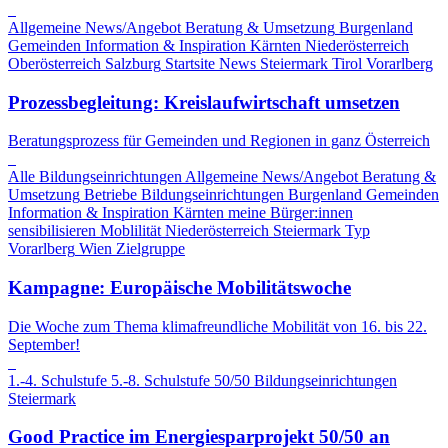
Allgemeine News/Angebot
Beratung & Umsetzung
Burgenland
Gemeinden
Information & Inspiration
Kärnten
Niederösterreich
Oberösterreich
Salzburg
Startsite News
Steiermark
Tirol
Vorarlberg
Prozessbegleitung: Kreislaufwirtschaft umsetzen
Beratungsprozess für Gemeinden und Regionen in ganz Österreich
Alle Bildungseinrichtungen
Allgemeine News/Angebot
Beratung &
Umsetzung
Betriebe
Bildungseinrichtungen
Burgenland
Gemeinden
Information & Inspiration
Kärnten
meine Bürger:innen
sensibilisieren
Moblilität
Niederösterreich
Steiermark
Typ
Vorarlberg
Wien
Zielgruppe
Kampagne: Europäische Mobilitätswoche
Die Woche zum Thema klimafreundliche Mobilität von 16. bis 22.
September!
1.-4. Schulstufe
5.-8. Schulstufe
50/50
Bildungseinrichtungen
Steiermark
Good Practice im Energiesparprojekt 50/50 an