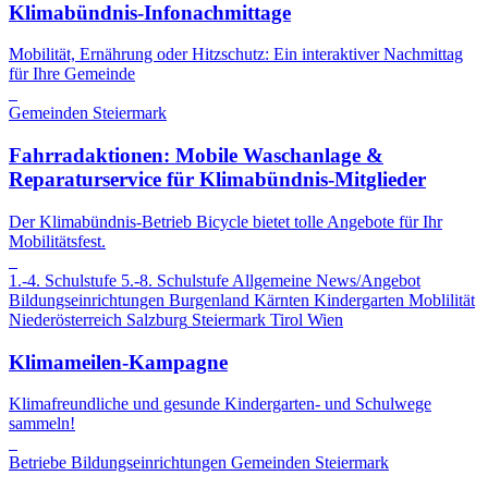
Klimabündnis-Infonachmittage
Mobilität, Ernährung oder Hitzschutz: Ein interaktiver Nachmittag
für Ihre Gemeinde
Gemeinden
Steiermark
Fahrradaktionen: Mobile Waschanlage &
Reparaturservice für Klimabündnis-Mitglieder
Der Klimabündnis-Betrieb Bicycle bietet tolle Angebote für Ihr
Mobilitätsfest.
1.-4. Schulstufe
5.-8. Schulstufe
Allgemeine News/Angebot
Bildungseinrichtungen
Burgenland
Kärnten
Kindergarten
Moblilität
Niederösterreich
Salzburg
Steiermark
Tirol
Wien
Klimameilen-Kampagne
Klimafreundliche und gesunde Kindergarten- und Schulwege
sammeln!
Betriebe
Bildungseinrichtungen
Gemeinden
Steiermark