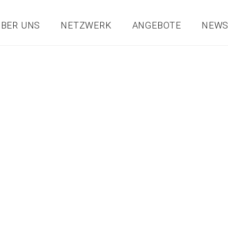
ÜBER UNS
NETZWERK
ANGEBOTE
NEW
Start
Unser Verein
Gemeinden
Betriebe
Bil
0512 583558-16
sonja.gamper@klimabuendnis.at