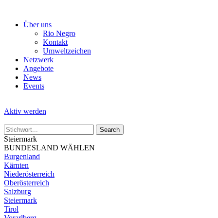
Skip
to
Über uns
the
Rio Negro
content
Kontakt
Umweltzeichen
Netzwerk
Angebote
News
Events
Aktiv werden
Steiermark
BUNDESLAND WÄHLEN
Burgenland
Kärnten
Niederösterreich
Oberösterreich
Salzburg
Steiermark
Tirol
Vorarlberg