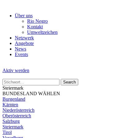
Skip
to
Über uns
the
Rio Negro
content
Kontakt
Umweltzeichen
Netzwerk
Angebote
News
Events
Aktiv werden
Steiermark
BUNDESLAND WÄHLEN
Burgenland
Kärnten
Niederösterreich
Oberösterreich
Salzburg
Steiermark
Tirol
Vorarlberg