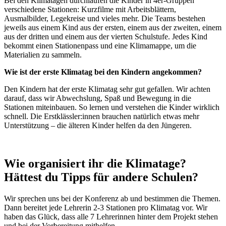
Bei den Klimatagen durchlaufen die Kinder in 4er-
Gruppen
verschiedene Stationen
: Kurzfilme mit Arbeitsblätter
n
,
Ausmalbilder,
Legekreise und vieles mehr.
Die Teams bestehen
jeweils aus einem Kind aus der ersten, einem aus der zweiten, einem
aus der dritten und einem aus der vierten Schulstu
fe.
Jedes Kind
bekommt einen Stationenpass und eine Klimamappe, um die
Materialien zu sammeln.
Wie ist der erste Klimatag bei den Kindern angekommen?
Den Kindern hat der erste Klimatag sehr gut gefallen. Wir achten
darauf, dass wir Abwechslung, Spaß und Bewegung in die
Stationen miteinbauen. So lernen und verstehen die Kinder wirklich
schnell. Die Erstklässler:innen brauchen natürlich etwas mehr
Unterstützung – die älteren Kinder helfen da den Jüngeren.
Wie organisiert ihr die Klimatage?
Hättest du Tipps für andere Schulen?
Wir sprechen uns bei der Konferenz ab und bestimmen die Themen.
Dann bereitet jede Lehrerin 2-3 Stationen pro Klimatag vor. Wir
haben das Glück, dass alle 7 Lehrerinnen hinter dem Projekt stehen
und bei der Vorbereitung mithelfen.