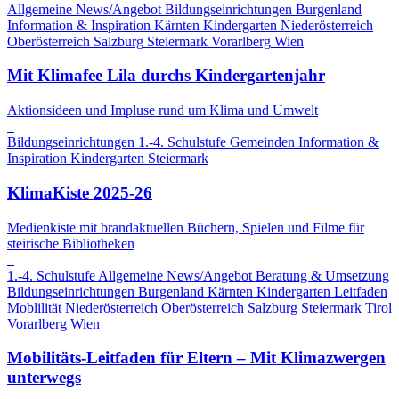
Allgemeine News/Angebot
Bildungseinrichtungen
Burgenland
Information & Inspiration
Kärnten
Kindergarten
Niederösterreich
Oberösterreich
Salzburg
Steiermark
Vorarlberg
Wien
Mit Klimafee Lila durchs Kindergartenjahr
Aktionsideen und Impluse rund um Klima und Umwelt
Bildungseinrichtungen
1.-4. Schulstufe
Gemeinden
Information &
Inspiration
Kindergarten
Steiermark
KlimaKiste 2025-26
Medienkiste mit brandaktuellen Büchern, Spielen und Filme für
steirische Bibliotheken
1.-4. Schulstufe
Allgemeine News/Angebot
Beratung & Umsetzung
Bildungseinrichtungen
Burgenland
Kärnten
Kindergarten
Leitfaden
Moblilität
Niederösterreich
Oberösterreich
Salzburg
Steiermark
Tirol
Vorarlberg
Wien
Mobilitäts-Leitfaden für Eltern – Mit Klimazwergen
unterwegs