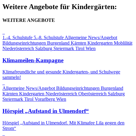
Weitere Angebote für Kindergärten:
WEITERE ANGEBOTE
1.-4. Schulstufe
5.-8. Schulstufe
Allgemeine News/Angebot
Bildungseinrichtungen
Burgenland
Kärnten
Kindergarten
Moblilität
Niederösterreich
Salzburg
Steiermark
Tirol
Wien
Klimameilen-Kampagne
Klimafreundliche und gesunde Kindergarten- und Schulwege
sammeln!
Allgemeine News/Angebot
Bildungseinrichtungen
Burgenland
Kärnten
Kindergarten
Niederösterreich
Oberösterreich
Salzburg
Steiermark
Tirol
Vorarlberg
Wien
Hörspiel „Aufstand in Ulmendorf“
Hörspiel „Aufstand in Ulmendorf. Mit Klimafee Lila gegen den
Strom“