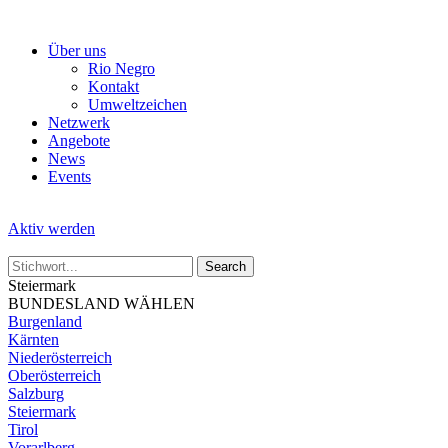
Skip
to
Über uns
the
Rio Negro
content
Kontakt
Umweltzeichen
Netzwerk
Angebote
News
Events
Aktiv werden
Steiermark
BUNDESLAND WÄHLEN
Burgenland
Kärnten
Niederösterreich
Oberösterreich
Salzburg
Steiermark
Tirol
Vorarlberg