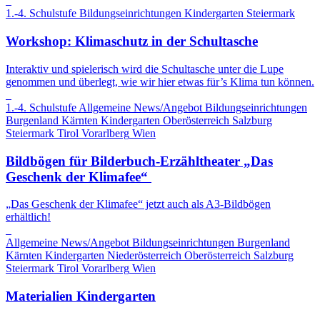
1.-4. Schulstufe
Bildungseinrichtungen
Kindergarten
Steiermark
Workshop: Klimaschutz in der Schultasche
Interaktiv und spielerisch wird die Schultasche unter die Lupe
genommen und überlegt, wie wir hier etwas für’s Klima tun können.
1.-4. Schulstufe
Allgemeine News/Angebot
Bildungseinrichtungen
Burgenland
Kärnten
Kindergarten
Oberösterreich
Salzburg
Steiermark
Tirol
Vorarlberg
Wien
Bildbögen für Bilderbuch-Erzähltheater „Das
Geschenk der Klimafee“
„Das Geschenk der Klimafee“ jetzt auch als A3-Bildbögen
erhältlich!
Allgemeine News/Angebot
Bildungseinrichtungen
Burgenland
Kärnten
Kindergarten
Niederösterreich
Oberösterreich
Salzburg
Steiermark
Tirol
Vorarlberg
Wien
Materialien Kindergarten