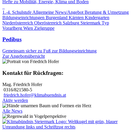
Hefte zu Mobilität, Energie, Klima und Boden
1.-4. Schulstufe
Allgemeine News/Angebot
Beratung & Umsetzung
Bildungseinrichtungen
Burgenland
Kärnten
Kindergarten
Niederösterreich
Oberösterreich
Salzburg
Steiermark
Typ
Vorarlberg
Wien
Zielgruppe
Pedibus
Gemeinsam sicher zu Fuß zur Bildungseinrichtung
Zur Angebotsübersicht
Kontakt für Rückfragen:
Mag. Friedrich Hofer
0316/821580-5
friedrich.hofer@klimabuendnis.at
Aktiv werden
Alle News