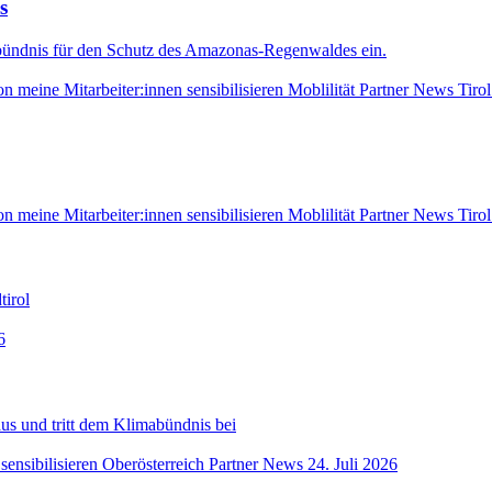
s
bündnis für den Schutz des Amazonas-Regenwaldes ein.
on
meine Mitarbeiter:innen sensibilisieren
Moblilität
Partner News
Tirol
on
meine Mitarbeiter:innen sensibilisieren
Moblilität
Partner News
Tirol
tirol
6
us und tritt dem Klimabündnis bei
ensibilisieren
Oberösterreich
Partner News
24. Juli 2026