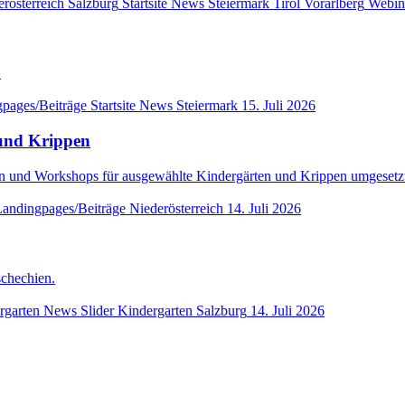
rösterreich
Salzburg
Startsite News
Steiermark
Tirol
Vorarlberg
Webin
.
pages/Beiträge
Startsite News
Steiermark
15. Juli 2026
n und Krippen
und Workshops für ausgewählte Kindergärten und Krippen umgesetz
andingpages/Beiträge
Niederösterreich
14. Juli 2026
chechien.
rgarten
News Slider Kindergarten
Salzburg
14. Juli 2026