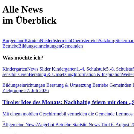
Alle News
im Überblick
Burgenland
Kärnten
Niederösterreich
Oberösterreich
Salzburg
Steiermar
Betriebe
Bildungseinrichtungen
Gemeinden
Was möchte ich?
Kindergarten
News Slider Kindergarten
1.-4. Schulstufe
5.-8. Schulstuf
sensibilisieren
Beratung & Umsetzung
Information & Inspiration
Weite
Bildungseinrichtungen
Beratung & Umsetzung
Betriebe
Gemeinden
Zielgruppe
27. Juli 2026
Tiroler Idee des Monats: Nachhaltig feiern mit dem „
Mit einem mobilen Geschirrmobil vermeiden die Gemeinde Lermoos un
Allgemeine News/Angebot
Betriebe
Startsite News
Tirol
6. August 2