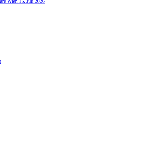
are
Wien
15. Juli 2026
t