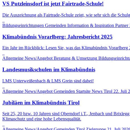
VS Putzleinsdorf ist jetzt Fairtrade-Schule!
Die Auszeichnung als Fairtrade-Schule zeigt, wie sehr sich die Schul
Bildungseinrichtungen
Gemeinden
Information & Inspiration
Partner
Klimabündnis Vorarlberg: Jahresbericht 2025
Ein Jahr im Rückblick: Lesen Sie, was das Klimabündnis Vorarlberg 
Allgemeine News/Angebot
Beratung & Umsetzung
Bildungseinricht
Landesmusikschulen im Klimabündnis
LMS Unterweißenbach & LMS Grein sind dabei!
Allgemeine News/Angebot
Gemeinden
Startsite News
Tirol
22. Juli 
Jubiläen im Klimabündnis Tirol
Seit 25, 20 bzw. 10 Jahren sind Oberndorf i.T., Jenbach und Brixleg
Klimaschutz und eine hohe Lebensqualität.
Allgemeine News/Angebot
Gemeinden
Tirol
Zielgruppe
21. Juli 202