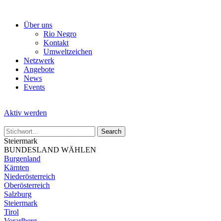
Skip
to
Über uns
the
Rio Negro
content
Kontakt
Umweltzeichen
Netzwerk
Angebote
News
Events
Aktiv werden
Steiermark
BUNDESLAND WÄHLEN
Burgenland
Kärnten
Niederösterreich
Oberösterreich
Salzburg
Steiermark
Tirol
Vorarlberg