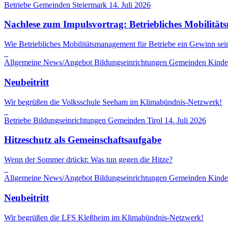
Betriebe
Gemeinden
Steiermark
14. Juli 2026
Nachlese zum Impulsvortrag: Betriebliches Mobili
Wie Betriebliches Mobilitätsmanagement für Betriebe ein Gewinn sei
Allgemeine News/Angebot
Bildungseinrichtungen
Gemeinden
Kinde
Neubeitritt
Wir begrüßen die Volksschule Seeham im Klimabündnis-Netzwerk!
Betriebe
Bildungseinrichtungen
Gemeinden
Tirol
14. Juli 2026
Hitzeschutz als Gemeinschaftsaufgabe
Wenn der Sommer drückt: Was tun gegen die Hitze?
Allgemeine News/Angebot
Bildungseinrichtungen
Gemeinden
Kinde
Neubeitritt
Wir begrüßen die LFS Kleßheim im Klimabündnis-Netzwerk!