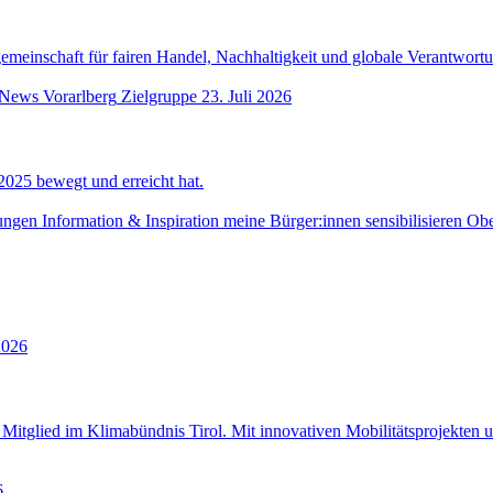
gemeinschaft für fairen Handel, Nachhaltigkeit und globale Verantwortu
 News
Vorarlberg
Zielgruppe
23. Juli 2026
2025 bewegt und erreicht hat.
ungen
Information & Inspiration
meine Bürger:innen sensibilisieren
Obe
2026
g Mitglied im Klimabündnis Tirol. Mit innovativen Mobilitätsprojekten
6