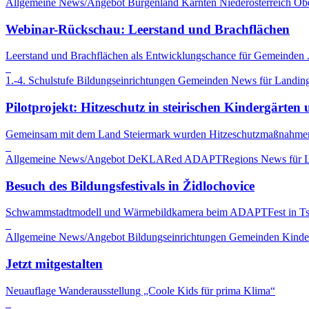
Allgemeine News/Angebot
Burgenland
Kärnten
Niederösterreich
Obe
Webinar-Rückschau: Leerstand und Brachflächen
Leerstand und Brachflächen als Entwicklungschance für Gemeinden 
1.-4. Schulstufe
Bildungseinrichtungen
Gemeinden
News für Landing
Pilotprojekt: Hitzeschutz in steirischen Kindergärte
Gemeinsam mit dem Land Steiermark wurden Hitzeschutzmaßnahmen 
Allgemeine News/Angebot
DeKLARed ADAPTRegions
News für L
Besuch des Bildungsfestivals in Židlochovice
Schwammstadtmodell und Wärmebildkamera beim ADAPTFest in Ts
Allgemeine News/Angebot
Bildungseinrichtungen
Gemeinden
Kinde
Jetzt mitgestalten
Neuauflage Wanderausstellung „Coole Kids für prima Klima“