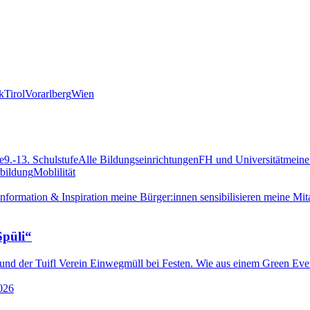
k
Tirol
Vorarlberg
Wien
e
9.-13. Schulstufe
Alle Bildungseinrichtungen
FH und Universität
meine 
rbildung
Moblilität
Information & Inspiration
meine Bürger:innen sensibilisieren
meine Mita
Spüli“
d der Tuifl Verein Einwegmüll bei Festen. Wie aus einem Green Even
026