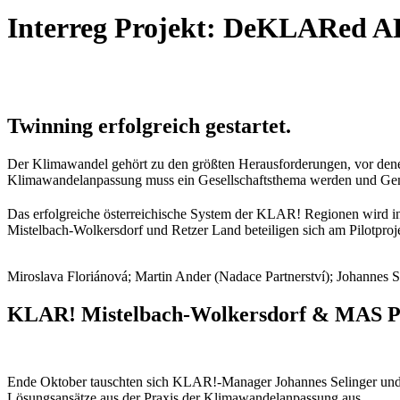
Interreg Projekt: DeKLARed 
Twinning erfolgreich gestartet.
Der Klimawandel gehört zu den größten Herausforderungen, vor dene
Klimawandelanpassung muss ein Gesellschaftsthema werden und Gem
Das erfolgreiche österreichische System der KLAR! Regionen wird in
Mistelbach-Wolkersdorf und Retzer Land beteiligen sich am Pilotproj
Miroslava Floriánová; Martin Ander (Nadace Partnerství); Johanne
KLAR! Mistelbach-Wolkersdorf & MAS P
Ende Oktober tauschten sich KLAR!-Manager Johannes Selinger und
Lösungsansätze aus der Praxis der Klimawandelanpassung aus.