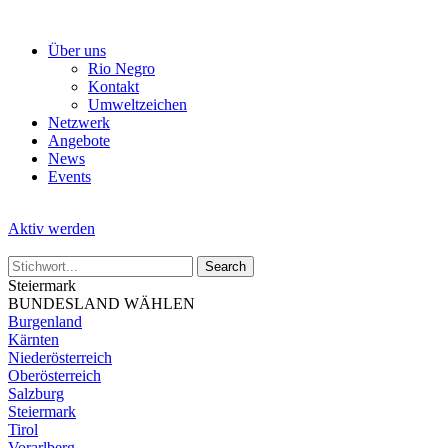
Skip
to
Über uns
the
Rio Negro
content
Kontakt
Umweltzeichen
Netzwerk
Angebote
News
Events
Aktiv werden
Steiermark
BUNDESLAND WÄHLEN
Burgenland
Kärnten
Niederösterreich
Oberösterreich
Salzburg
Steiermark
Tirol
Vorarlberg