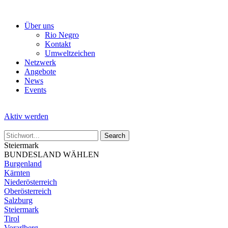
Skip
to
Über uns
the
Rio Negro
content
Kontakt
Umweltzeichen
Netzwerk
Angebote
News
Events
Aktiv werden
Steiermark
BUNDESLAND WÄHLEN
Burgenland
Kärnten
Niederösterreich
Oberösterreich
Salzburg
Steiermark
Tirol
Vorarlberg