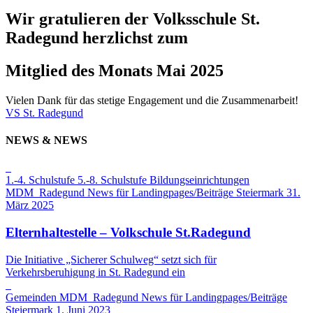
Wir gratulieren der Volksschule St.
Radegund herzlichst zum
Mitglied des Monats Mai 2025
Vielen Dank für das stetige Engagement und die Zusammenarbeit!
VS St. Radegund
NEWS & NEWS
1.-4. Schulstufe
5.-8. Schulstufe
Bildungseinrichtungen
MDM_Radegund
News für Landingpages/Beiträge
Steiermark
31.
März 2025
Elternhaltestelle – Volkschule St.Radegund
Die Initiative „Sicherer Schulweg“ setzt sich für
Verkehrsberuhigung in St. Radegund ein
Gemeinden
MDM_Radegund
News für Landingpages/Beiträge
Steiermark
1. Juni 2023