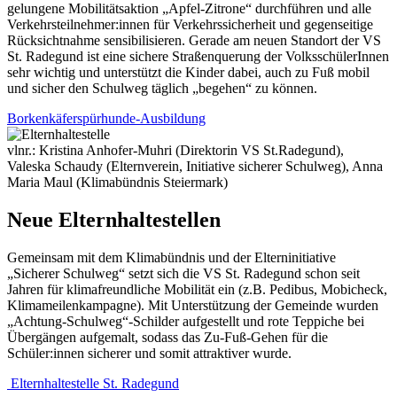
gelungene Mobilitätsaktion „Apfel-Zitrone“ durchführen und alle
Verkehrsteilnehmer:innen für Verkehrssicherheit und gegenseitige
Rücksichtnahme sensibilisieren. Gerade am neuen Standort der VS
St. Radegund ist eine sichere Straßenquerung der VolksschülerInnen
sehr wichtig und unterstützt die Kinder dabei, auch zu Fuß mobil
und sicher den Schulweg täglich „begehen“ zu können.
Borkenkäferspürhunde-Ausbildung
vlnr.: Kristina Anhofer-Muhri (Direktorin VS St.Radegund),
Valeska Schaudy (Elternverein, Initiative sicherer Schulweg), Anna
Maria Maul (Klimabündnis Steiermark)
Neue Elternhaltestellen
Gemeinsam mit dem Klimabündnis und der Elterninitiative
„Sicherer Schulweg“ setzt sich die VS St. Radegund schon seit
Jahren für klimafreundliche Mobilität ein (z.B. Pedibus, Mobicheck,
Klimameilenkampagne). Mit Unterstützung der Gemeinde wurden
„Achtung-Schulweg“-Schilder aufgestellt und rote Teppiche bei
Übergängen aufgemalt, sodass das Zu-Fuß-Gehen für die
Schüler:innen sicherer und somit attraktiver wurde.
Elternhaltestelle St. Radegund