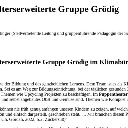
lterserweiterte Gruppe Grödig
illinger (Stellvertretende Leitung und gruppenführende Pädagogin der
terserweiterte Gruppe Grödig im Klimabü
te der Bildung und des ganzheitlichen Lernens. Dem Team ist es als Kl
n.
Sei es am Weg zur Bildungseinrichtung, bei der täglichen gesunden
en Themen wie Upcycling Projekten zu beschäftigen. Im
Puppentheater 
rn und selbst angebautes Obst und Gemüse sind. Themen wie Kompost u
 können nie früh genug anfangen unseren Kindern zu zeigen, auf welch
n und einfach dargestellt, geschrieben steht, „…wir brauchen diesen Pl
 Ch. Gordan, 2022, S.2, Zuckersüß)“