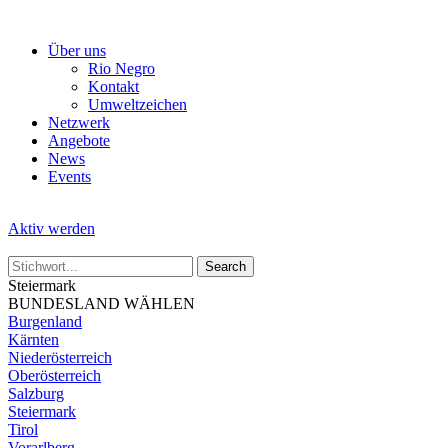
Skip
to
Über uns
the
Rio Negro
content
Kontakt
Umweltzeichen
Netzwerk
Angebote
News
Events
Aktiv werden
Steiermark
BUNDESLAND WÄHLEN
Burgenland
Kärnten
Niederösterreich
Oberösterreich
Salzburg
Steiermark
Tirol
Vorarlberg