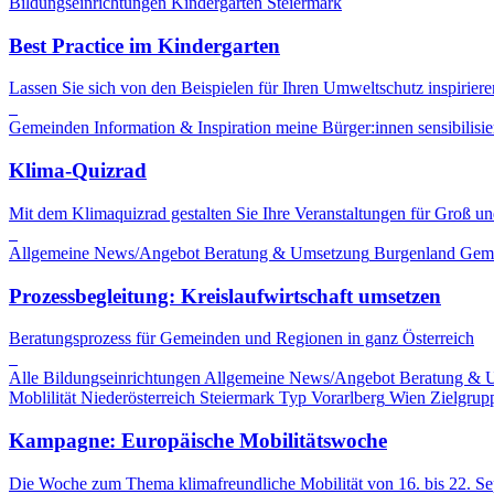
Bildungseinrichtungen
Kindergarten
Steiermark
Best Practice im Kindergarten
Lassen Sie sich von den Beispielen für Ihren Umweltschutz inspiriere
Gemeinden
Information & Inspiration
meine Bürger:innen sensibilisie
Klima-Quizrad
Mit dem Klimaquizrad gestalten Sie Ihre Veranstaltungen für Groß und
Allgemeine News/Angebot
Beratung & Umsetzung
Burgenland
Gem
Prozessbegleitung: Kreislaufwirtschaft umsetzen
Beratungsprozess für Gemeinden und Regionen in ganz Österreich
Alle Bildungseinrichtungen
Allgemeine News/Angebot
Beratung & 
Moblilität
Niederösterreich
Steiermark
Typ
Vorarlberg
Wien
Zielgrup
Kampagne: Europäische Mobilitätswoche
Die Woche zum Thema klimafreundliche Mobilität von 16. bis 22. S