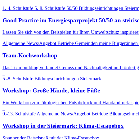
1.-4. Schulstufe
5.-8. Schulstufe
50/50
Bildungseinrichtungen
Steier
Good Practice im Energiesparprojekt 50/50 an steiris
Lassen Sie sich von den Beispielen für Ihren Umweltschutz inspiriere
Allgemeine News/Angebot
Betriebe
Gemeinden
meine Bürger:innen s
Team-Kochworkshop
Das Teambuilding verbindet Genuss und Nachhaltigkeit und fördert 
5.-8. Schulstufe
Bildungseinrichtungen
Steiermark
Workshop: Große Hände, kleine Füße
Ein Workshop zum ökologischen Fußabdruck und Handabdruck: spie
9.-13. Schulstufe
Allgemeine News/Angebot
Betriebe
Bildungseinric
Workshop in der Steiermark: Klima-Escapebox
Spannender Rätselspaß mit der Klima-Escapebox