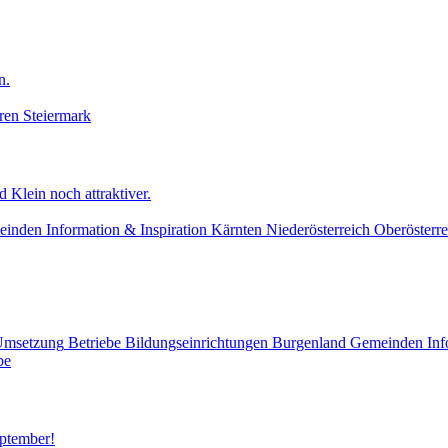
n.
ren
Steiermark
 Klein noch attraktiver.
einden
Information & Inspiration
Kärnten
Niederösterreich
Oberösterre
Umsetzung
Betriebe
Bildungseinrichtungen
Burgenland
Gemeinden
Inf
pe
eptember!