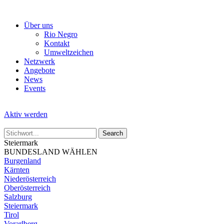
Skip
to
Über uns
the
Rio Negro
content
Kontakt
Umweltzeichen
Netzwerk
Angebote
News
Events
Aktiv werden
Steiermark
BUNDESLAND WÄHLEN
Burgenland
Kärnten
Niederösterreich
Oberösterreich
Salzburg
Steiermark
Tirol
Vorarlberg