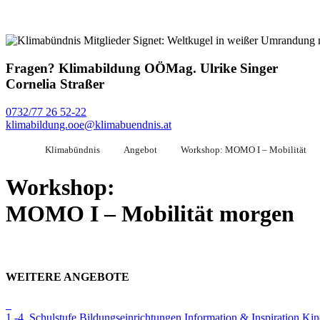
Fragen?
Klimabildung OÖ
Mag. Ulrike Singer
Cornelia Straßer
0732/77 26 52-22
klimabildung.ooe@klimabuendnis.at
Klimabündnis
Angebot
Workshop: MOMO I – Mobilität
Workshop:
MOMO I – Mobilität morgen
WEITERE ANGEBOTE
1.-4. Schulstufe
Bildungseinrichtungen
Information & Inspiration
Kin