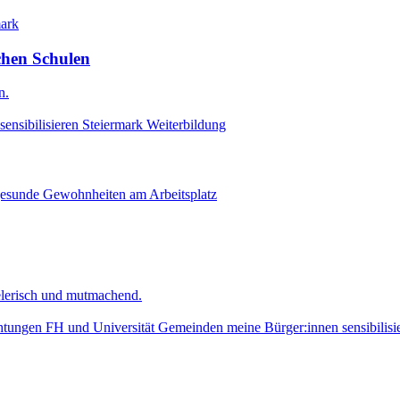
mark
chen Schulen
n.
ensibilisieren
Steiermark
Weiterbildung
gesunde Gewohnheiten am Arbeitsplatz
lerisch und mutmachend.
htungen
FH und Universität
Gemeinden
meine Bürger:innen sensibilisi