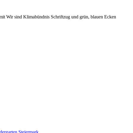
dergarten
Steiermark