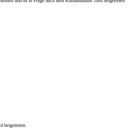
lossen und ist in Folge auch dem Klimabündnis Tirol beigetreten
l beigetreten.