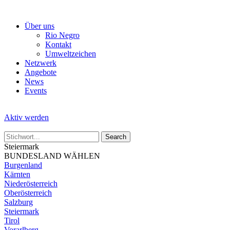
Skip
to
Über uns
the
Rio Negro
content
Kontakt
Umweltzeichen
Netzwerk
Angebote
News
Events
Aktiv werden
Steiermark
BUNDESLAND WÄHLEN
Burgenland
Kärnten
Niederösterreich
Oberösterreich
Salzburg
Steiermark
Tirol
Vorarlberg