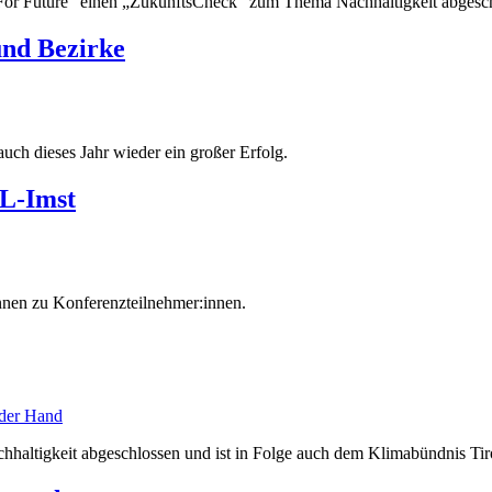
y For Future“ einen „ZukunftsCheck“ zum Thema Nachhaltigkeit abgesch
und Bezirke
ch dieses Jahr wieder ein großer Erfolg.
L-Imst
nen zu Konferenzteilnehmer:innen.
altigkeit abgeschlossen und ist in Folge auch dem Klimabündnis Tiro