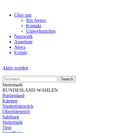
Skip
to
Über uns
the
Rio Negro
content
Kontakt
Umweltzeichen
Netzwerk
Angebote
News
Events
Aktiv werden
Steiermark
BUNDESLAND WÄHLEN
Burgenland
Kärnten
Niederösterreich
Oberösterreich
Salzburg
Steiermark
Tirol
Vorarlberg