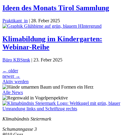
Ideen des Monats Tirol Sammlung
Praktikant_in
|
28. Feber 2025
Klimabildung im Kindergarten:
Webinar-Reihe
Büro KBStmk
|
23. Feber 2025
Beitragsnavigation
←
older
newer
→
Aktiv werden
Alle News
Klimabündnis Steiermark
Schumanngasse 3
8010 Graz