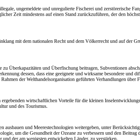
illegale, ungemeldete und unregulierte Fischerei und zerstörerische Fa
icher Zeit mindestens auf einen Stand zurückzuführen, der den höchst
nklang mit dem nationalen Recht und dem Völkerrecht und auf der Gru
 zu Überkapazitäten und Überfischung beitragen, Subventionen abschaff
nerkennung dessen, dass eine geeignete und wirksame besondere und di
m Rahmen der Welthandelsorganisation geführten Verhandlungen über Fis
 ergebenden wirtschaftlichen Vorteile für die kleinen Inselentwicklun
ltur und des Tourismus.
ten ausbauen und Meerestechnologien weitergeben, unter Berücksichtigu
ogie, um die Gesundheit der Ozeane zu verbessern und den Beitrag de
r und der am wenigsten entwickelten Länder, zu verstärken.