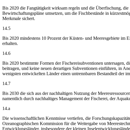
Bis 2020 die Fangtätigkeit wirksam regeln und die Überfischung, die 
Bewirtschaftungspläne umsetzen, um die Fischbestände in kürzestmögl
Merkmale sichert.
14.5
Bis 2020 mindestens 10 Prozent der Küsten- und Meeresgebiete im Ei
erhalten.
14.6
Bis 2020 bestimmte Formen der Fischereisubventionen untersagen, die
beitragen, und keine neuen derartigen Subventionen einführen, in A
wenigsten entwickelten Länder einen untrennbaren Bestandteil der i
14.7
Bis 2030 die sich aus der nachhaltigen Nutzung der Meeresressourcen
namentlich durch nachhaltiges Management der Fischerei, der Aquaku
14.a
Die wissenschaftlichen Kenntnisse vertiefen, die Forschungskapazitä
Ozeanographischen Kommission für die Weitergabe von Meerestechnol
Entwicklungsländer, insbesondere der kleinen Inselentwicklungslände