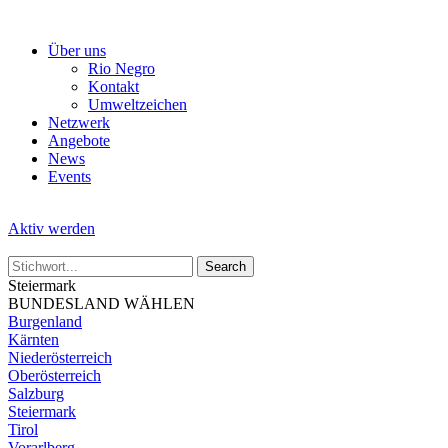
Skip
to
Über uns
the
Rio Negro
content
Kontakt
Umweltzeichen
Netzwerk
Angebote
News
Events
Aktiv werden
Steiermark
BUNDESLAND WÄHLEN
Burgenland
Kärnten
Niederösterreich
Oberösterreich
Salzburg
Steiermark
Tirol
Vorarlberg